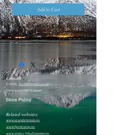
Add to Cart
Dette motivet fås kun i liggende og er tatt
av vår guide Jens Andre M. Birkeland
Contact:
E-MAIL:
booking@vtours.no
Check spamfolder for answer
Store Policy
Related websites:
www.scandichotels.no
www.fjordcamp.no
www.andoy-friluftssenter.no