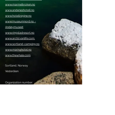
www.marmelkroken.no
www.andeneshotell.no
www.hotellregine.no
www.museumnord.no -
Andøymuseet
www.ringstadresort.no
www.arcticvanlife.com.
www.sortland-camping.no
www.marinahotel.no
www.thewhale.com
Sortland, Norway
Vesterålen
Organization number:
920409385