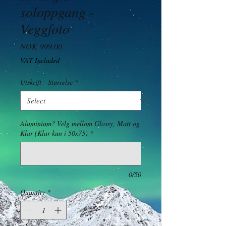
soloppgang -
Veggfoto
Price
NOK 999.00
VAT Included
Utskrift - Størrelse
*
Aluminium? Velg mellom Glossy, Matt og
Klar (Klar kun i 50x75)
*
0/50
Quantity
*